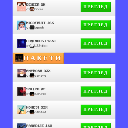
DEWIER 2K
ПРЕГЛЕД
от
Andwi
NICOFRUIT 16X
ПРЕГЛЕД
от
kenoh
LUMINOUS [16X]
ПРЕГЛЕД
от
L33tfox
ПАКЕТИ
AMPHORA 32X
ПРЕГЛЕД
от
damaqe
SNITCH V2
ПРЕГЛЕД
от
damaqe
NOHESI 32X
ПРЕГЛЕД
от
damaqe
PARADISE 16X