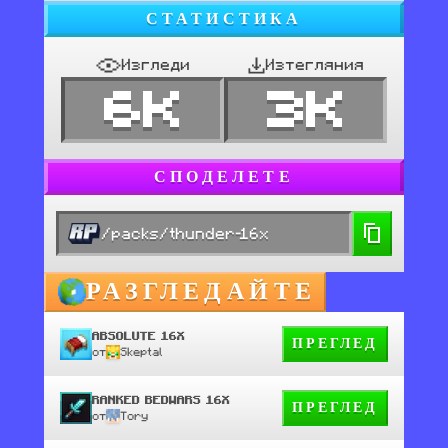
СТАТИСТИКА
Изгледи
Изтегляния
6K
3K
СПОДЕЛЕТЕ
/packs/thunder-16x
РАЗГЛЕДАЙТЕ
ABSOLUTE 16X
ПРЕГЛЕД
от
Skeptal
RANKED BEDWARS 16X
ПРЕГЛЕД
от
Tory