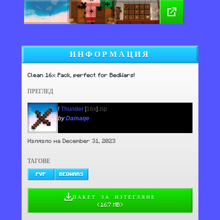
ИНФОРМАЦИЯ
Clean 16x Pack, perfect for BedWars!
ПРЕГЛЕД
!
Thunder
[
16x
]
.zip
by
Damaqe
Излязло на December 31, 2023
ТАГОВЕ
PVP
BEDWARS
ПАКЕТ ЗА ИЗТЕГЛЯНЕ
(
16.7 MB
)