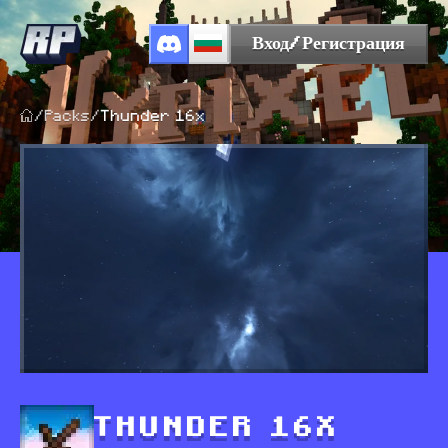
Вход/Регистрация
/
Packs
/
Thunder 16x
THUNDER 16X