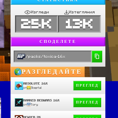
СТАТИСТИКА
Изгледи
Изтегляния
25K
13K
СПОДЕЛЕТЕ
/packs/toxica-16x
РАЗГЛЕДАЙТЕ
ABSOLUTE 16X
ПРЕГЛЕД
от
Skeptal
RANKED BEDWARS 16X
ПРЕГЛЕД
от
Tory
DEWIER 2K