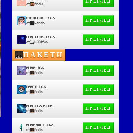
ПРЕГЛЕД
от
Andwi
NICOFRUIT 16X
ПРЕГЛЕД
от
kenoh
LUMINOUS [16X]
ПРЕГЛЕД
от
L33tfox
ПАКЕТИ
PURP 16X
ПРЕГЛЕД
от
Rh56
DARIO 16X
ПРЕГЛЕД
от
Rh56
EON 16X BLUE
ПРЕГЛЕД
от
Rh56
NOSFAULT 16X
ПРЕГЛЕД
от
Rh56