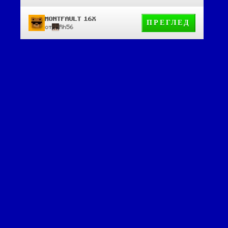
MONTFAULT 16X
ПРЕГЛЕД
от
Rh56