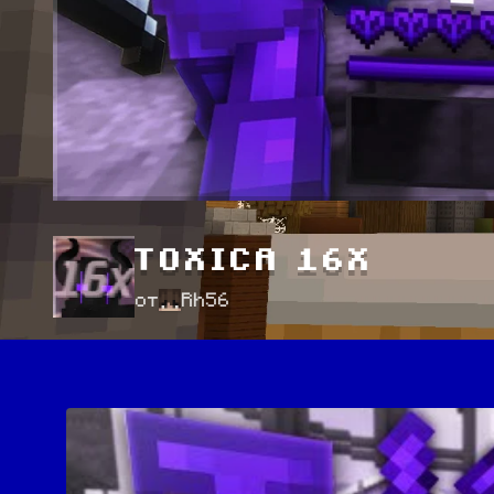
TOXICA 16X
от
Rh56