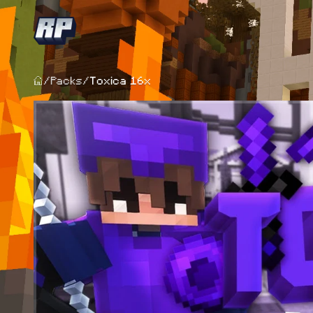
/
Packs
/
Toxica 16x