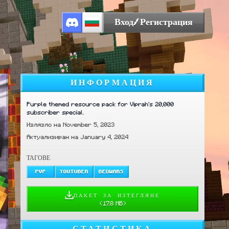
Вход/Регистрация
ИНФОРМАЦИЯ
Purple themed resource pack for Viprah's 20,000
subscriber special.
Излязло на November 5, 2023
Актуализиран на January 4, 2024
ТАГОВЕ
PVP
YOUTUBER
BEDWARS
ПАКЕТ ЗА ИЗТЕГЛЯНЕ
(
17.8 MB
)