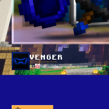
VENGER
от
Marxiste