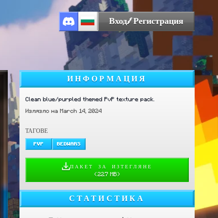
Вход/Регистрация
ИНФОРМАЦИЯ
Clean blue/purpled themed PvP texture pack.
Излязло на March 14, 2024
ТАГОВЕ
PVP
BEDWARS
ПАКЕТ ЗА ИЗТЕГЛЯНЕ
(
22.7 MB
)
СТАТИСТИКА