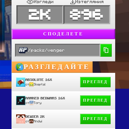
Изгледи
Изтегляния
2K
896
СПОДЕЛЕТЕ
/packs/venger
РАЗГЛЕДАЙТЕ
ABSOLUTE 16X
ПРЕГЛЕД
от
Skeptal
RANKED BEDWARS 16X
ПРЕГЛЕД
от
Tory
DEWIER 2K
ПРЕГЛЕД
от
Andwi