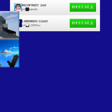
NICOFRUIT 16X
ПРЕГЛЕД
от
kenoh
LUMINOUS [16X]
ПРЕГЛЕД
от
L33tfox