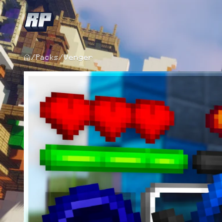
/
Packs
/
Venger