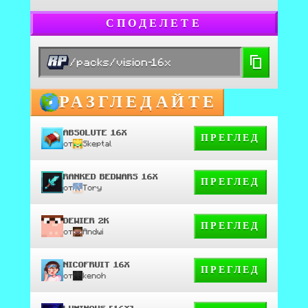
СПОДЕЛЕТЕ
/packs/vision-16x
РАЗГЛЕДАЙТЕ
ABSOLUTE 16X
ПРЕГЛЕД
от
Skeptal
RANKED BEDWARS 16X
ПРЕГЛЕД
от
Tory
DEWIER 2K
ПРЕГЛЕД
от
Andwi
NICOFRUIT 16X
ПРЕГЛЕД
от
kenoh