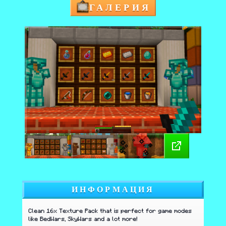
ГАЛЕРИЯ
ИНФОРМАЦИЯ
Clean 16x Texture Pack that is perfect for game modes
like BedWars, SkyWars and a lot more!