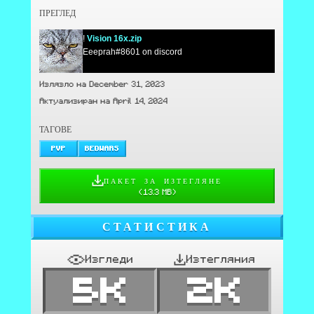
ПРЕГЛЕД
!
Vision 16x.zip
Eeeprah#8601 on discord
Излязло на December 31, 2023
Актуализиран на April 14, 2024
ТАГОВЕ
PVP
BEDWARS
ПАКЕТ ЗА ИЗТЕГЛЯНЕ
(
13.3 MB
)
СТАТИСТИКА
Изгледи
Изтегляния
5K
2K