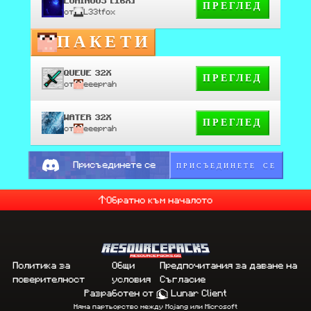
LUMINOUS [16X]
ПРЕГЛЕД
от
L33tfox
ПАКЕТИ
QUEUE 32X
ПРЕГЛЕД
от
eeeprah
WATER 32X
ПРЕГЛЕД
от
eeeprah
ПРИСЪЕДИНЕТЕ СЕ
Присъединете се
Обратно към началото
Политика за
Общи
Предпочитания за даване на
поверителност
условия
Съгласие
Разработен от
Lunar Client
Няма партьорство между Mojang или Microsoft