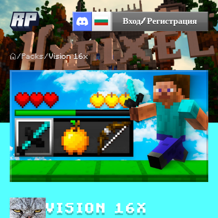
Вход/Регистрация
/
Packs
/
Vision 16x
VISION 16X