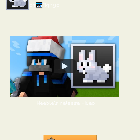
от
Mqryo