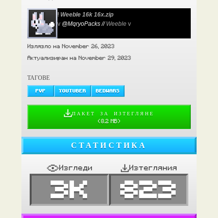
!
Weeble 16k 16x.zip
v
@MqryoPacks //
Weeble
v
Излязло на November 26, 2023
Актуализиран на November 29, 2023
ТАГОВЕ
PVP
YOUTUBER
BEDWARS
ПАКЕТ ЗА ИЗТЕГЛЯНЕ
(
8.2 MB
)
СТАТИСТИКА
Изгледи
Изтегляния
3K
823