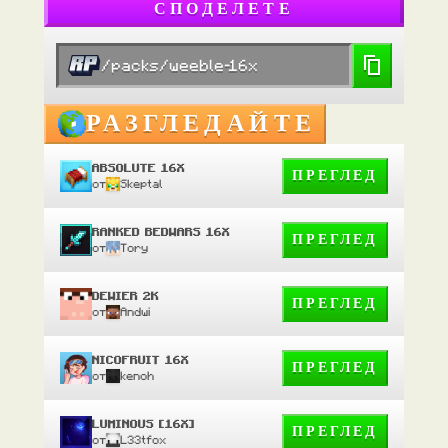
СПОДЕЛЕТЕ
/packs/weeble-16x
РАЗГЛЕДАЙТЕ
ABSOLUTE 16X
ПРЕГЛЕД
от
Skeptal
RANKED BEDWARS 16X
ПРЕГЛЕД
от
Tory
DEWIER 2K
ПРЕГЛЕД
от
Andwi
NICOFRUIT 16X
ПРЕГЛЕД
от
kenoh
LUMINOUS [16X]
ПРЕГЛЕД
от
L33tfox