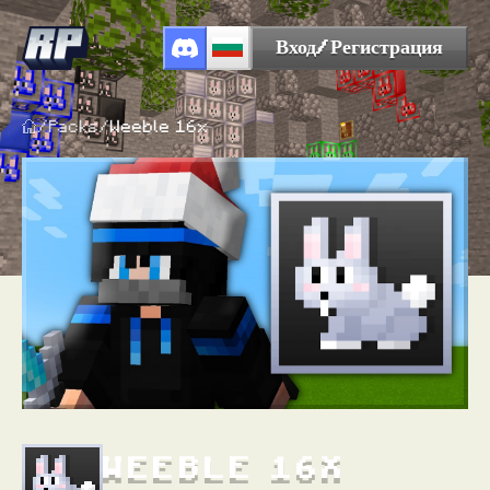
Вход/Регистрация
/
Packs
/
Weeble 16x
WEEBLE 16X