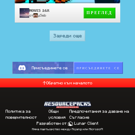
NOVIS 16X
ПРЕГЛЕД
от
ySeb
Зареди още
ПРИСЪЕДИНЕТЕ СЕ
Присъединете се
Обратно към началото
Политика за
Общи
Предпочитания за даване на
поверителност
условия
Съгласие
Разработен от
Lunar Client
Няма партьорство между Mojang или Microsoft