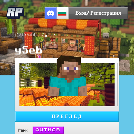
Вход/Регистрация
/
Profiles
/
ySeb
ySeb
ПРЕГЛЕД
Author
Ранк
: