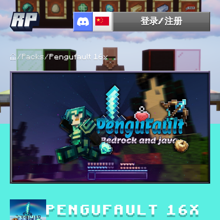
登录/注册
/
Packs
/
Pengufault 16x
PENGUFAULT 16X