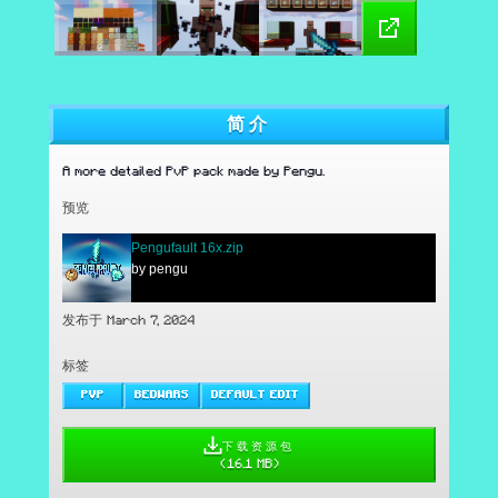
简介
A more detailed PvP pack made by Pengu.
预览
Pengufault 16x.zip
by pengu
发布于 March 7, 2024
标签
PVP
BEDWARS
DEFAULT EDIT
下载资源包
(
16.1 MB
)