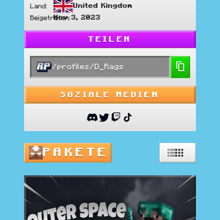
United Kingdom
Land
:
Nov 3, 2023
Beigetreten
:
TEILEN
/profiles/D_Rags
SOZIALE MEDIEN
PAKETE