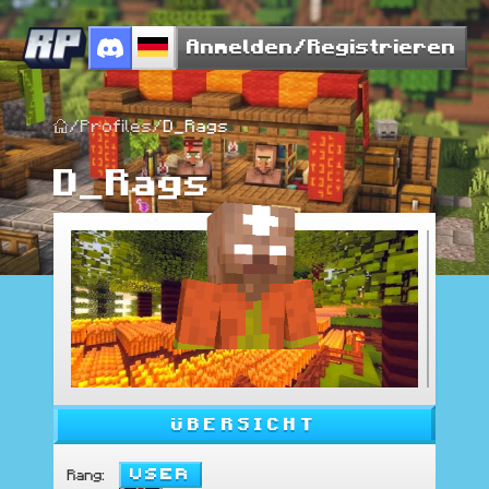
Anmelden/Registrieren
/
Profiles
/
D_Rags
D_Rags
ÜBERSICHT
User
Rang
: