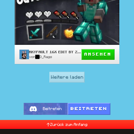
RKYFAULT 16X EDIT BY ZOCH
ANSEHEN
von
D_Rags
Weitere laden
BEITRETEN
Beitreten
Zurück zum Anfang