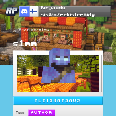
Kirjaudu
sisään/rekisteröidy
/
Profiles
/
s1mm
s1mm
YLEISKATSAUS
Author
Taso
: