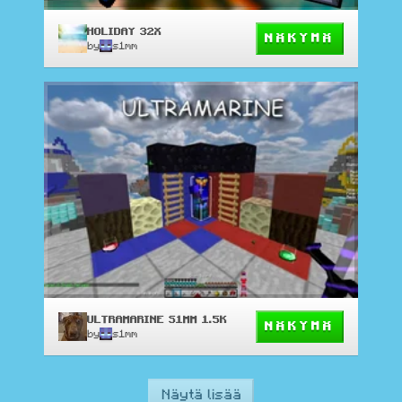
HOLIDAY 32X
NÄKYMÄ
by
s1mm
ULTRAMARINE S1MM 1.5K
NÄKYMÄ
by
s1mm
Näytä lisää