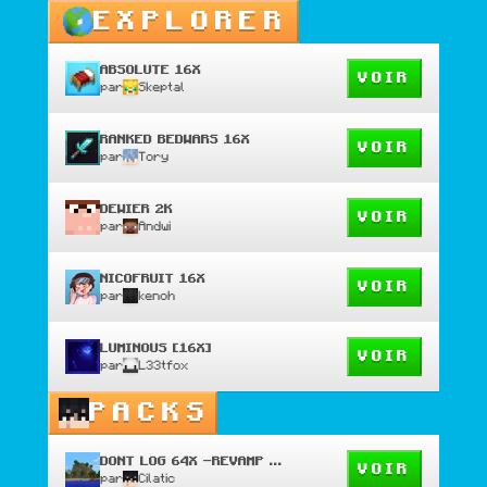
EXPLORER
ABSOLUTE 16X
VOIR
par
Skeptal
RANKED BEDWARS 16X
VOIR
par
Tory
DEWIER 2K
VOIR
par
Andwi
NICOFRUIT 16X
VOIR
par
kenoh
LUMINOUS [16X]
VOIR
par
L33tfox
PACKS
DONT LOG 64X -REVAMP PRIVATE
VOIR
par
Cilatic