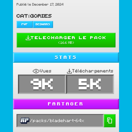
Publié le December 17, 2024
CATÉGORIES
PVP
BEDWARS
TELECHARGER LE PACK
(
16.6 MB
)
STATS
Vues
Téléchargements
9K
5K
PARTAGER
/packs/bladehart-64x