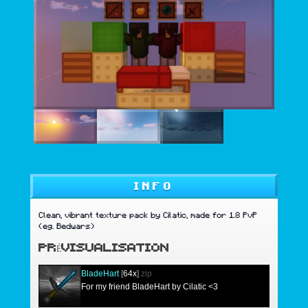
INFO
Clean, vibrant texture pack by Cilatic, made for 1.8 PvP
(eg. Bedwars)
PRÉVISUALISATION
BladeHart
[
64x
]
.zip
For my friend BladeHart by Cilatic <3