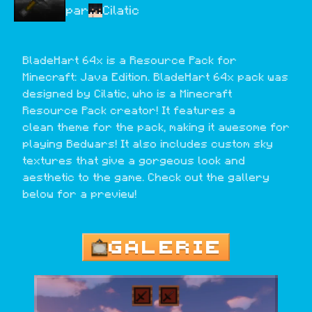
par
Cilatic
BladeHart 64x is a Resource Pack for 
Minecraft: Java Edition. BladeHart 64x pack was 
designed by Cilatic, who is a Minecraft 
Resource Pack creator! It features a 
clean theme for the pack, making it awesome for 
playing Bedwars! It also includes custom sky 
textures that give a gorgeous look and 
aesthetic to the game. Check out the gallery 
below for a preview!
GALERIE