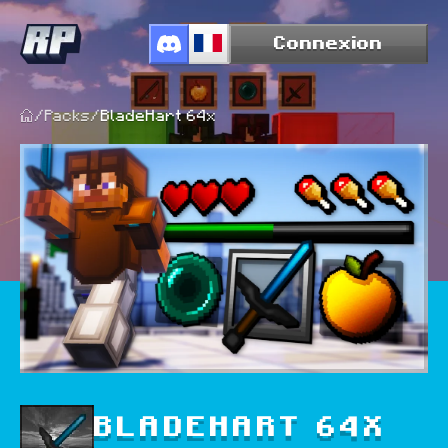
Connexion
/
Packs
/
BladeHart 64x
BLADEHART 64X