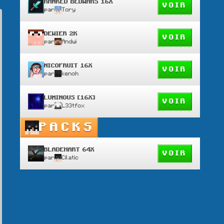
RANKED BEDWARS 16X
VOIR
par
Tory
DEWIER 2K
VOIR
par
Andwi
NICOFRUIT 16X
VOIR
par
kenoh
LUMINOUS [16X]
VOIR
par
L33tfox
PACKS
BLADEHART 64X
VOIR
par
Cilatic