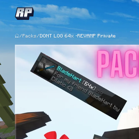
/
Packs
/
DONT LOG 64x -REVAMP Private