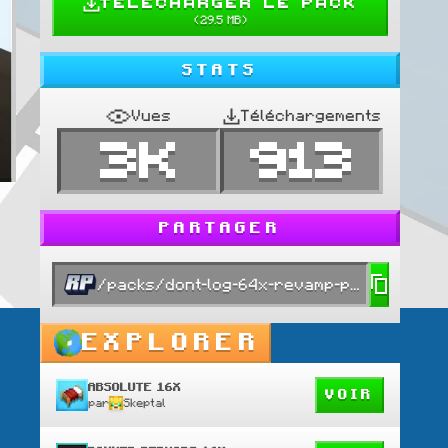
TELECHARGER LE PACK
(
29.5 MB
)
STATS
Vues
Téléchargements
3K
913
PARTAGER
/packs/dont-log-64x-revamp-private
EXPLORER
ABSOLUTE 16X
VOIR
par
Skeptal