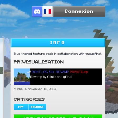
Connexion
INFO
Blue themed texture pack in collaboration with queuefinal.
PRÉVISUALISATION
!
DONT LOG 64x -REVAMP
PRIVATE.zip
Revamp by Cilatic and qFinal
Publié le November 13, 2024
CATÉGORIES
PVP
BEDWARS