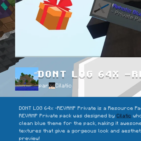
DONT LOG 64X -R
par
Cilatic
DONT LOG 64x -REVAMP Private is a Resource Pac
REVAMP Private pack was designed by 
Cilatic
 wh
clean blue theme for the pack, making it awesome
textures that give a gorgeous look and aestheti
preview!