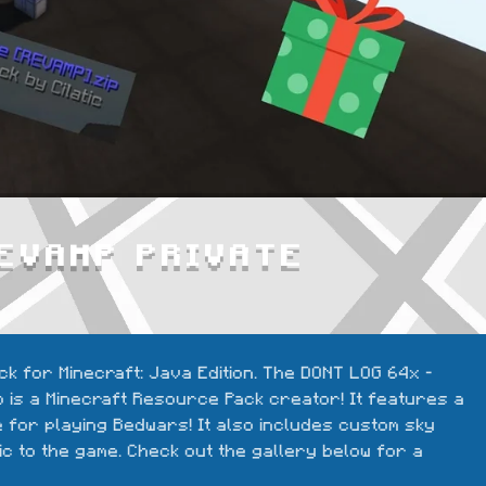
EVAMP PRIVATE
k for Minecraft: Java Edition. The DONT LOG 64x -
o is a Minecraft Resource Pack creator! It features a 
 for playing Bedwars! It also includes custom sky 
c to the game. Check out the gallery below for a 