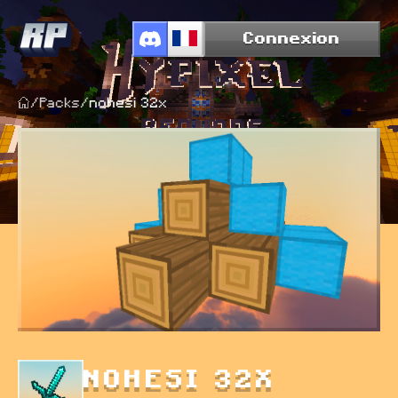
Connexion
/
Packs
/
nohesi 32x
NOHESI 32X