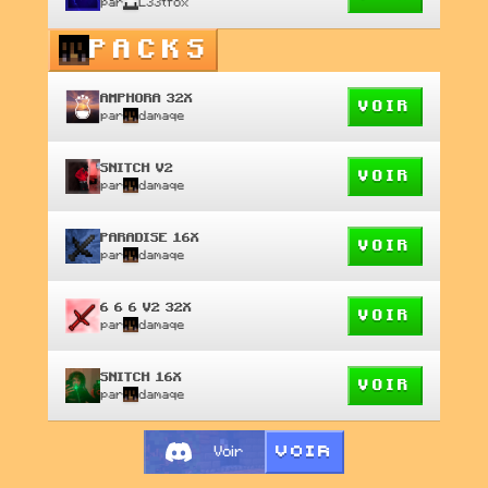
par
L33tfox
PACKS
AMPHORA 32X
VOIR
par
damaqe
SNITCH V2
VOIR
par
damaqe
PARADISE 16X
VOIR
par
damaqe
6 6 6 V2 32X
VOIR
par
damaqe
SNITCH 16X
VOIR
par
damaqe
VOIR
Voir