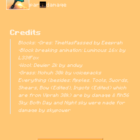
par
damaqe
Credits
Blocks: -Ores: TimeHasPassed by Eeeprah

-Block breaking animation: Luminous 16x by 
L33tFox

-Wool: Dewier 2k by andwy

-Grass: Nohuh 30k by voicepacks

Everything (besides: Apples. Tools, Swords, 
Shears, Bow (Edited), Ingots (Edited) which 
are from Viprah 30k) are by damaqe & Rh56

Sky: Both Day and Night sky were made for 
damaqe by skypower