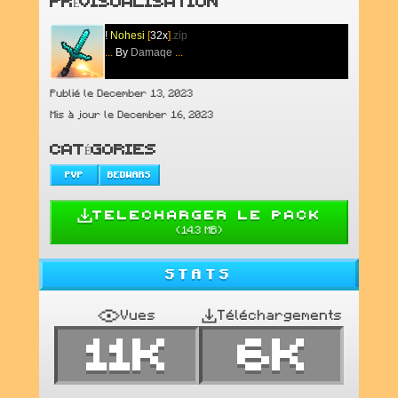
PRÉVISUALISATION
!
Nohesi
[
32x
]
.zip
...
By
Damaqe
...
Publié le December 13, 2023
Mis à jour le December 16, 2023
CATÉGORIES
PVP
BEDWARS
TELECHARGER LE PACK
(
14.3 MB
)
STATS
Vues
Téléchargements
11K
6K