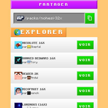
PARTAGER
/packs/nohesi-32x
EXPLORER
ABSOLUTE 16X
VOIR
par
Skeptal
RANKED BEDWARS 16X
VOIR
par
Tory
DEWIER 2K
VOIR
par
Andwi
NICOFRUIT 16X
VOIR
par
kenoh
LUMINOUS [16X]
VOIR