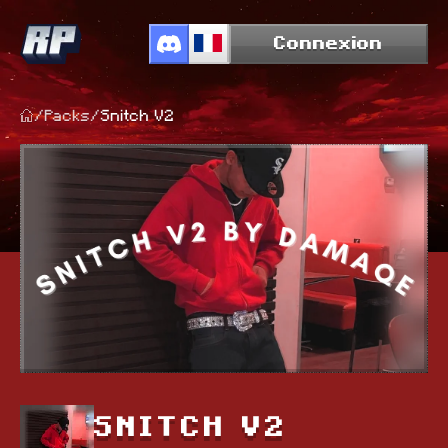
Connexion
/
Packs
/
Snitch V2
SNITCH V2