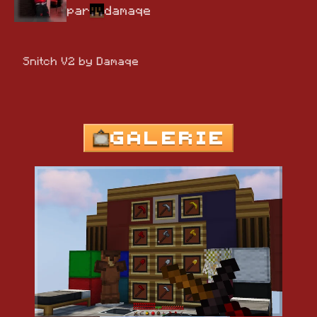
par
damaqe
Snitch V2 by Damaqe
GALERIE