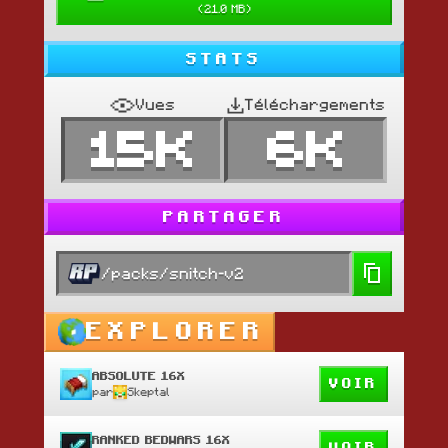
(
21.0 MB
)
STATS
Vues
Téléchargements
15K
6K
PARTAGER
/packs/snitch-v2
EXPLORER
ABSOLUTE 16X
VOIR
par
Skeptal
RANKED BEDWARS 16X