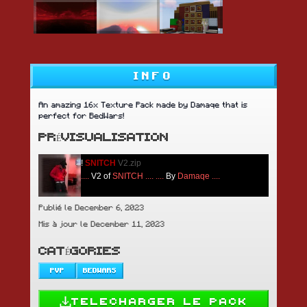
INFO
An amazing 16x Texture Pack made by Damaqe that is
perfect for BedWars!
PRÉVISUALISATION
!
SNITCH
V2.zip
....
V2 of
SNITCH
....
....
By
Damaqe
....
Publié le December 6, 2023
Mis à jour le December 11, 2023
CATÉGORIES
PVP
BEDWARS
TELECHARGER LE PACK