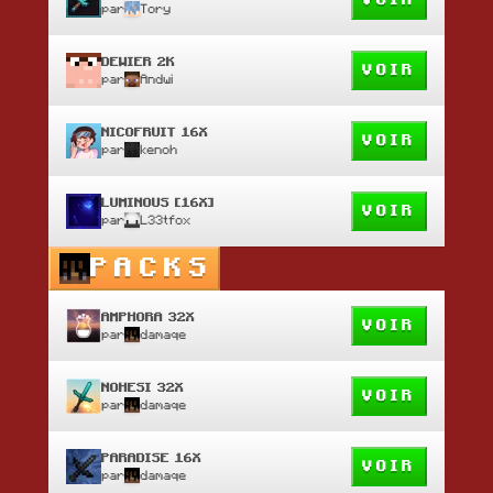
VOIR
par
Tory
DEWIER 2K
VOIR
par
Andwi
NICOFRUIT 16X
VOIR
par
kenoh
LUMINOUS [16X]
VOIR
par
L33tfox
PACKS
AMPHORA 32X
VOIR
par
damaqe
NOHESI 32X
VOIR
par
damaqe
PARADISE 16X
VOIR
par
damaqe