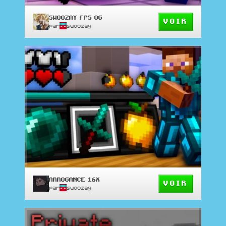
SWOOZAY FPS OG
VOIR
par
swoozay
ARROGANCE 16X
VOIR
par
swoozay