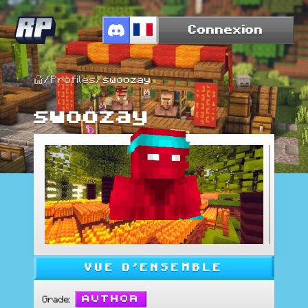
Connexion
/
Profiles
/
swoozay
swoozay
VUE D'ENSEMBLE
Author
Grade
: