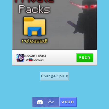
SWOOZAY EUM3
VOIR
par
swoozay
Charger plus
VOIR
Voir