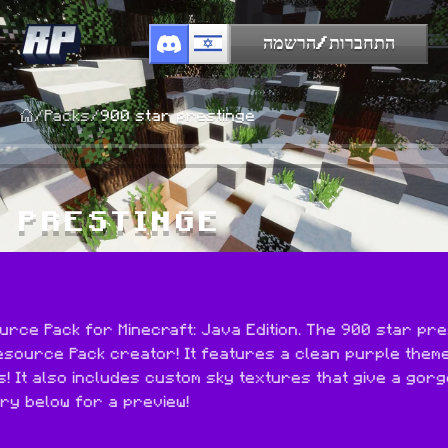
התחברות/הרשמה
/
Packs
/
900 star prestinge
R PRESTINGE
urce Pack for Minecraft: Java Edition. The 900 star pre
esource Pack creator! It features a clean purple theme f
 It also includes custom sky textures that give a gorge
ery below for a preview!