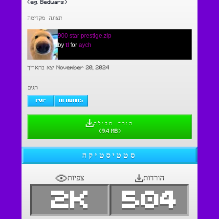
(eg. Bedwars)
תצוגה מקדימה
900 star prestige.zip
by
tl
for
aych
יצא בתאריך November 20, 2024
תגים
PVP
BEDWARS
הורד חבילה
(
9.4 MB
)
סטטיסטיקה
הורדות
צפיות
2K
504