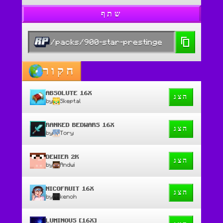
שתף
/packs/900-star-prestinge
חקור
ABSOLUTE 16X
הצג
by
Skeptal
RANKED BEDWARS 16X
הצג
by
Tory
DEWIER 2K
הצג
by
Andwi
NICOFRUIT 16X
הצג
by
kenoh
LUMINOUS [16X]