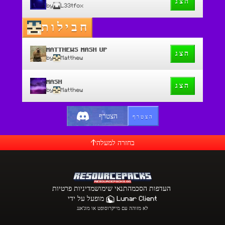
הצג
by
L33tfox
חבילות
MATTHEWS MASH UP
הצג
by
Matthew
MASH
הצג
by
Matthew
הצטרף
הצטרף
בחזרה למעלה
העדפות הסכמה
תנאי שימוש
מדיניות פרטיות
Lunar Client
מופעל על ידי
לא מזוהה עם מייקרוסופט או מוג'אנג