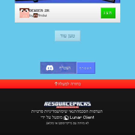
DEWIER 2K
הצג
by
Andwi
טען עוד
הצטרף
הצטרף
בחזרה למעלה
העדפות הסכמה
תנאי שימוש
מדיניות פרטיות
Lunar Client
מופעל על ידי
לא מזוהה עם מייקרוסופט או מוג'אנג