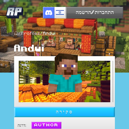
התחברות/הרשמה
/
Profiles
/
Andwi
Andwi
סקירה
Author
:
דרגה