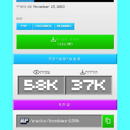
יצא בתאריך November 15, 2023
תגים
PVP
YOUTUBER
BEDWARS
הורד חבילה
(
13.1 MB
)
סטטיסטיקה
הורדות
צפיות
58K
37K
שתף
/packs/bombies-180k