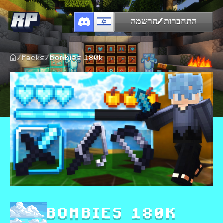
התחברות/הרשמה
/
Packs
/
Bombies 180k
BOMBIES 180K