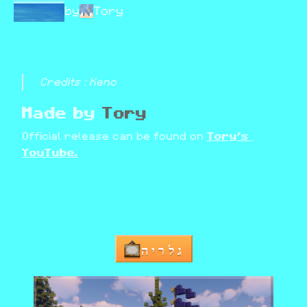
by
Tory
Credits : Keno
Made by 
Tory
Official release can be found on 
Tory's 
YouTube.
גלריה