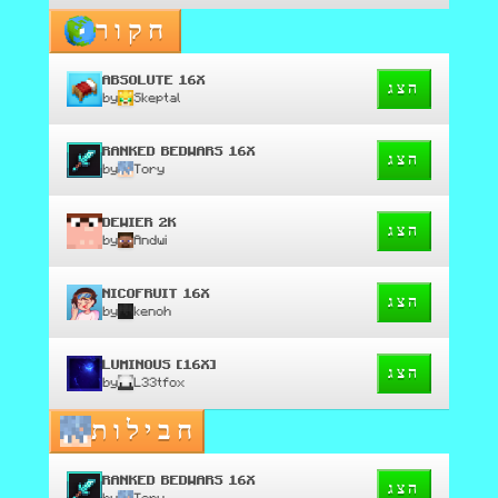
חקור
ABSOLUTE 16X
הצג
by
Skeptal
RANKED BEDWARS 16X
הצג
by
Tory
DEWIER 2K
הצג
by
Andwi
NICOFRUIT 16X
הצג
by
kenoh
LUMINOUS [16X]
הצג
by
L33tfox
חבילות
RANKED BEDWARS 16X
הצג
by
Tory