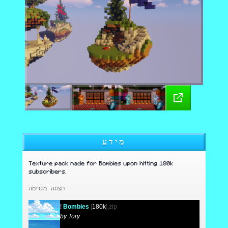
מידע
Texture pack made for Bombies upon hitting 180k
subscribers.
תצוגה מקדימה
!
Bombies
[
180k
].zip
by Tory