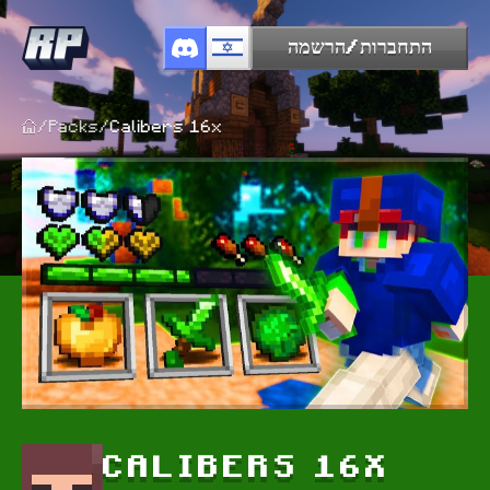
התחברות/הרשמה
/
Packs
/
Calibers 16x
CALIBERS 16X