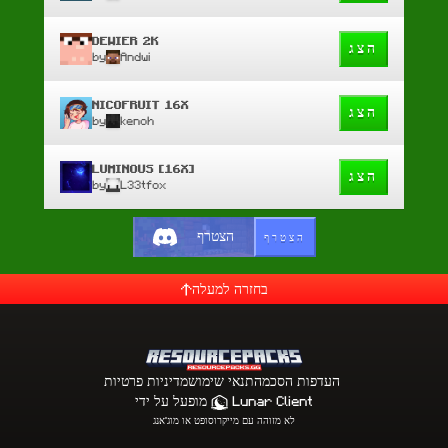
DEWIER 2K
הצג
by
Andwi
NICOFRUIT 16X
הצג
by
kenoh
LUMINOUS [16X]
הצג
by
L33tfox
הצטרף
הצטרף
בחזרה למעלה
העדפות הסכמה
תנאי שימוש
מדיניות פרטיות
Lunar Client
מופעל על ידי
לא מזוהה עם מייקרוסופט או מוג'אנג