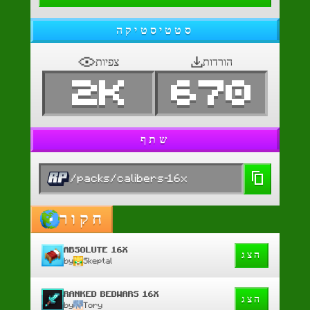
סטטיסטיקה
הורדות
צפיות
2K
670
שתף
/packs/calibers-16x
חקור
ABSOLUTE 16X
הצג
by
Skeptal
RANKED BEDWARS 16X
הצג
by
Tory