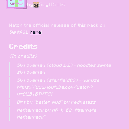
by
SwytPacks
Watch the official release of this pack by 
Swyt461 
here
!
Credits
(In credits)
Sky overlay (cloud 1-2) - noodles simple 
sky overlay
Sky overlay (starfield03) - yuruze 
https://www.youtube.com/watch?
v=Oi1BYBTVTXM
Dirt by "better mud" by redmatazz
Netherrack by MR_k_E2 "Alternate 
Netherrack"