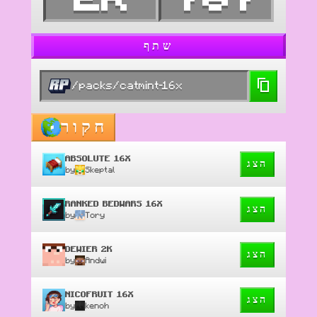
שתף
/packs/catmint-16x
חקור
ABSOLUTE 16X
הצג
by
Skeptal
RANKED BEDWARS 16X
הצג
by
Tory
DEWIER 2K
הצג
by
Andwi
NICOFRUIT 16X
הצג
by
kenoh