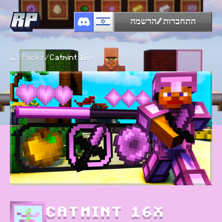
התחברות/הרשמה
/
Packs
/
Catmint 16x
CATMINT 16X