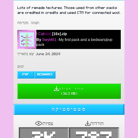
Lots of remade textures. Those used from other packs
are credited in credits and used CTM for connected wool.
תצוגה מקדימה
!
Cat
mint
[16x].zip
By
Swyt461
-My first pack and a bedwars/pvp
pack
יצא בתאריך June 24, 2024
תגים
PVP
BEDWARS
הורד חבילה
(
36.3 MB
)
סטטיסטיקה
הורדות
צפיות
2K
787