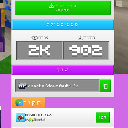
הורד חבילה
(
8.8 MB
)
סטטיסטיקה
הורדות
צפיות
2K
902
שתף
/packs/downfault-16x
חקור
ABSOLUTE 16X
הצג
by
Skeptal