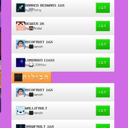
RANKED BEDWARS 16X
הצג
by
Tory
DEWIER 2K
הצג
by
Andwi
NICOFRUIT 16X
הצג
by
kenoh
LUMINOUS [16X]
הצג
by
L33tfox
חבילות
NICOFRUIT 16X
הצג
by
kenoh
WALLIFAULT
הצג
by
kenoh
SNOWFAULT 16X