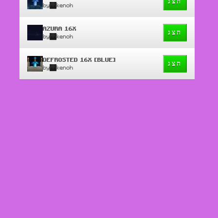
הצג
by
kenoh
AZURA 16X
הצג
by
kenoh
DEFROSTED 16X [BLUE]
הצג
by
kenoh