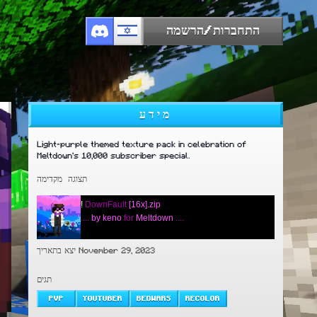
התחברות/הרשמה
מידע
Light-purple themed texture pack in celebration of
Meltdown's 10,000 subscriber special.
תצוגה מקדימה
!
DownFault
[16x].zip
....
by keno
for
Meltdown
....
יצא בתאריך November 29, 2023
תגים
PVP
YOUTUBER
BEDWARS
RECOLOR