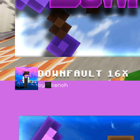
DOWNFAULT 16X
by
kenoh