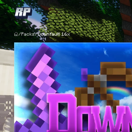
/
Packs
/
Downfault 16x