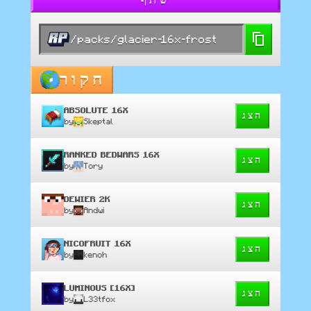
שתף
/packs/glacier-16x-frost
חקור
ABSOLUTE 16X
הצג
by
Skeptal
RANKED BEDWARS 16X
הצג
by
Tory
DEWIER 2K
הצג
by
Andwi
NICOFRUIT 16X
הצג
by
kenoh
LUMINOUS [16X]
הצג
by
L33tfox