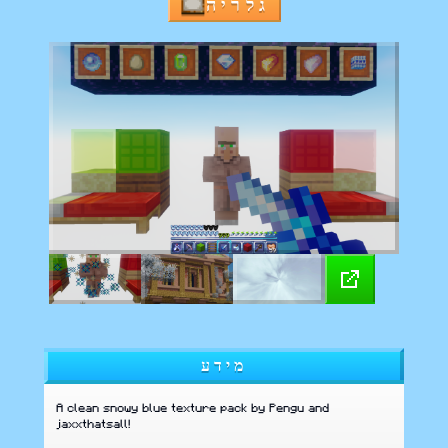
גלריה
מידע
A clean snowy blue texture pack by Pengu and
jaxxthatsall!