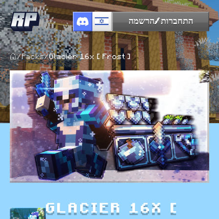
התחברות/הרשמה
/
Packs
/
Glacier 16x [ Frost ]
GLACIER 16X [