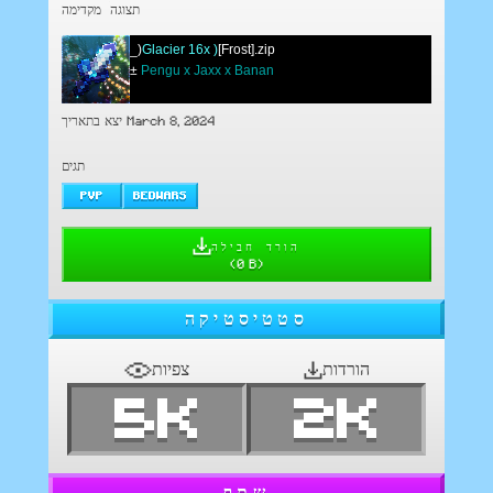
תצוגה מקדימה
_)
Glacier 16x )
[Frost].zip
±
Pengu x Jaxx x Banan
יצא בתאריך March 8, 2024
תגים
PVP
BEDWARS
הורד חבילה
(
0 B
)
סטטיסטיקה
הורדות
צפיות
5K
2K