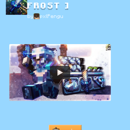
FROST ]
by
pxlPengu