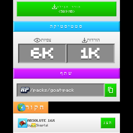
הורד חבילה
(
50.9 MB
)
סטטיסטיקה
הורדות
צפיות
6K
1K
שתף
/packs/goat-pack
חקור
ABSOLUTE 16X
הצג
by
Skeptal