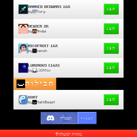
RANKED BEDWARS 16X
הצג
by
Tory
DEWIER 2K
הצג
by
Andwi
NICOFRUIT 16X
הצג
by
kenoh
LUMINOUS [16X]
הצג
by
L33tfox
חבילות
GOAT
הצג
by
NahliBeast
הצטרף
הצטרף
בחזרה למעלה