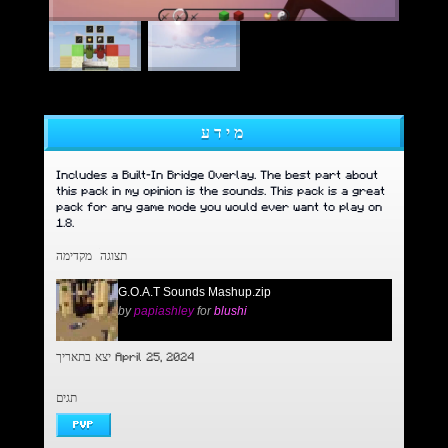
מידע
Includes a Built-In Bridge Overlay. The best part about
this pack in my opinion is the sounds. This pack is a great
pack for any game mode you would ever want to play on
1.8.
תצוגה מקדימה
G.O.A.T Sounds Mashup.zip
by
papiashley
for
blushi
יצא בתאריך April 25, 2024
תגים
PVP