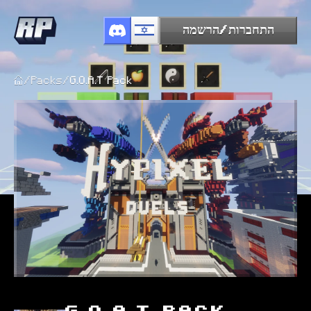
התחברות/הרשמה
/
Packs
/
G.O.A.T Pack