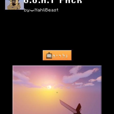
G.O.A.T PACK
by
NahliBeast
This pack has great 
custom
 sounds, has all of 
the essentials for 1.8 PvP.
גלריה