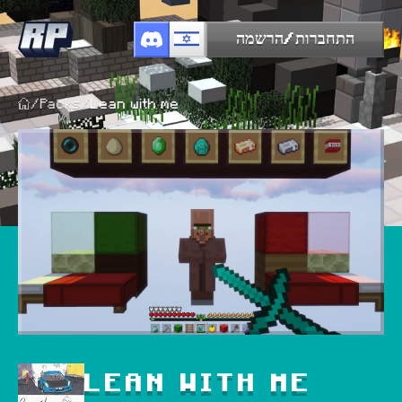
התחברות/הרשמה
/
Packs
/
Lean with me
LEAN WITH ME