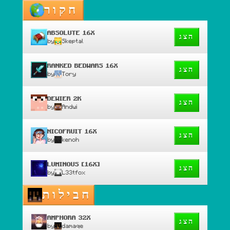
חקור
ABSOLUTE 16X
הצג
by
Skeptal
RANKED BEDWARS 16X
הצג
by
Tory
DEWIER 2K
הצג
by
Andwi
NICOFRUIT 16X
הצג
by
kenoh
LUMINOUS [16X]
הצג
by
L33tfox
חבילות
AMPHORA 32X
הצג
by
damaqe