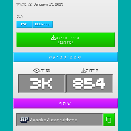
יצא בתאריך January 15, 2025
תגים
PVP
BEDWARS
הורד חבילה
(
19.3 MB
)
סטטיסטיקה
הורדות
צפיות
3K
854
שתף
/packs/lean-with-me