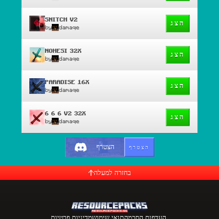
SNITCH V2
הצג
by
damaqe
NOHESI 32X
הצג
by
damaqe
PARADISE 16X
הצג
by
damaqe
6 6 6 V2 32X
הצג
by
damaqe
הצטרף
הצטרף
בחזרה למעלה
העדפות הסכמה
תנאי שימוש
מדיניות פרטיות