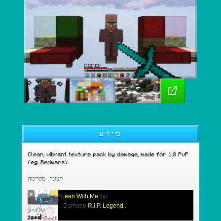
מידע
Clean, vibrant texture pack by damaqe, made for 1.8 PvP
(eg. Bedwars)
תצוגה מקדימה
!
Lean With Me
.zip
.
-
Damaqe
R.I.P.
Legend
.