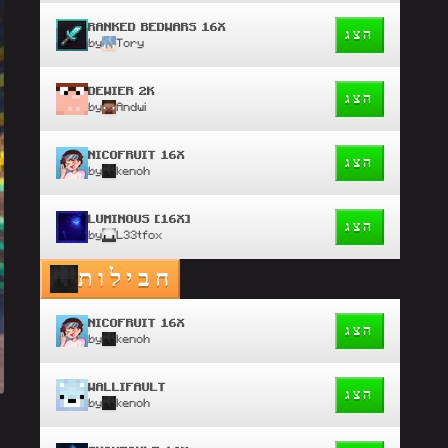
RANKED BEDWARS 16X
הצג
by
Tory
DEWIER 2K
הצג
by
Andwi
NICOFRUIT 16X
הצג
by
kenoh
LUMINOUS [16X]
הצג
by
L33tfox
חבילות
NICOFRUIT 16X
הצג
by
kenoh
WALLIFAULT
הצג
by
kenoh