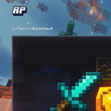
/
Packs
/
Murphfault