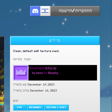
התחברות/הרשמה
מידע
Clean, default edit texture pack.
תצוגה מקדימה
!
Murphfault
[16x].zip
....
by keno
for
Murphy
....
יצא בתאריך December 14, 2023
עודכן בתאריך December 16, 2023
תגים
PVP
BEDWARS
DEFAULT EDIT