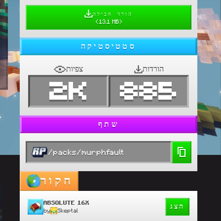
הורד חבילה
(
13.1 MB
)
סטטיסטיקה
הורדות
צפיות
2K
885
שתף
/packs/murphfault
חקור
ABSOLUTE 16X
הצג
by
Skeptal