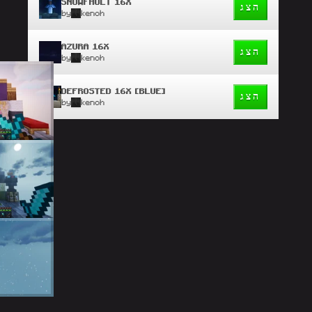
SNOWFAULT 16X
הצג
by
kenoh
AZURA 16X
הצג
by
kenoh
DEFROSTED 16X [BLUE]
הצג
by
kenoh