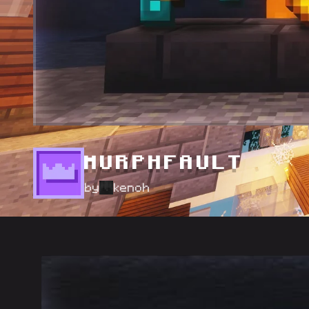
MURPHFAULT
by
kenoh