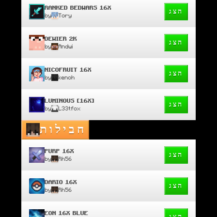
RANKED BEDWARS 16X
הצג
by
Tory
DEWIER 2K
הצג
by
Andwi
NICOFRUIT 16X
הצג
by
kenoh
LUMINOUS [16X]
הצג
by
L33tfox
חבילות
PURP 16X
הצג
by
Rh56
DARIO 16X
הצג
by
Rh56
EON 16X BLUE