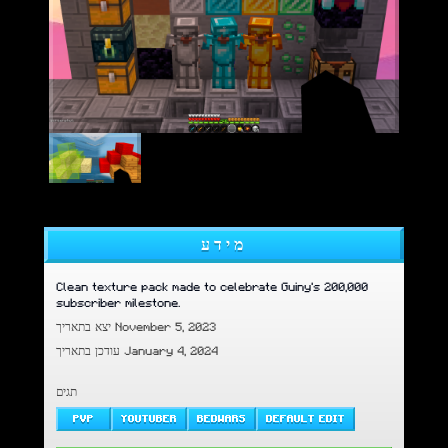
מידע
Clean texture pack made to celebrate Guiny's 200,000
subscriber milestone.
יצא בתאריך November 5, 2023
עודכן בתאריך January 4, 2024
תגים
PVP
YOUTUBER
BEDWARS
DEFAULT EDIT