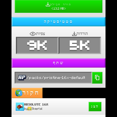
הורד חבילה
(
13.2 MB
)
סטטיסטיקה
הורדות
צפיות
9K
5K
שתף
/packs/pristine-16x-default
חקור
ABSOLUTE 16X
הצג
by
Skeptal