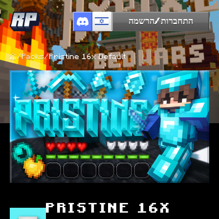
התחברות/הרשמה
/
Packs
/
Pristine 16x Default
PRISTINE 16X