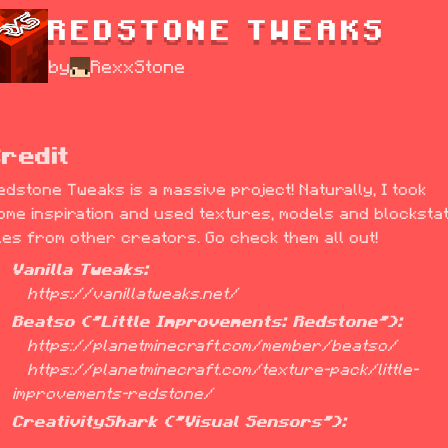
REDSTONE TWEAKS
by
RexxStone
redit
edstone Tweaks is a massive project! Naturally, I took 
ome inspiration and used textures, models and blockstat
iles from other creators. Go check them all out!
Vanilla Tweaks:
   https://vanillatweaks.net/
Beatso ("Little Improvements: Redstone"):
   https://planetminecraft.com/member/beatso/

   https://planetminecraft.com/texture-pack/little-
improvements-redstone/
CreativityShark ("Visual Sensors"):