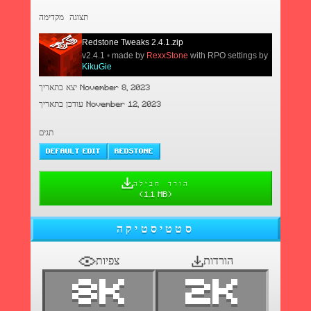
תצוגה מקדימה
Redstone Tweaks 2.4.1.zip
v2.4.1
•
made by
RexxStone
with RPO settings by
KikuGie
יצא בתאריך November 8, 2023
עודכן בתאריך November 12, 2023
תגים
DEFAULT EDIT
REDSTONE
הורד חבילה
(
1.1 MB
)
סטטיסטיקה
צפיות
הורדות
8K
2K