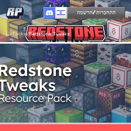
התחברות/הרשמה
/
Packs
/
Redstone Tweaks