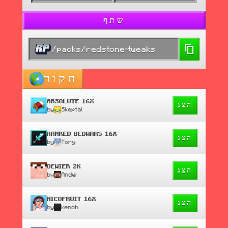
שתף
/packs/redstone-tweaks
חקור
ABSOLUTE 16X
הצג
by
Skeptal
RANKED BEDWARS 16X
הצג
by
Tory
DEWIER 2K
הצג
by
Andwi
NICOFRUIT 16X
הצג
by
kenoh