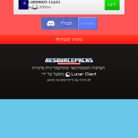
LUMINOUS [16X]
הצג
by
L33tfox
הצטרף
הצטרף
בחזרה למעלה
מדיניות פרטיות
תנאי שימוש
העדפות הסכמה
מופעל על ידי
Lunar Client
לא מזוהה עם מייקרוסופט או מוג'אנג