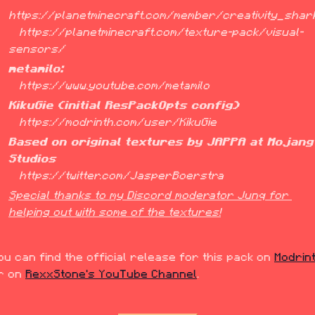
https://planetminecraft.com/member/creativity_shark
   https://planetminecraft.com/texture-pack/visual-
sensors/
metamilo:
   https://www.youtube.com/metamilo
KikuGie (initial ResPackOpts config)
   https://modrinth.com/user/KikuGie
Based on original textures by JAPPA at Mojang 
Studios
   https://twitter.com/JasperBoerstra
Special thanks to my Discord moderator Junq for 
helping out with some of the textures!
ou can find the official release for this pack on 
Modrin
r on 
RexxStone's YouTube Channel
.