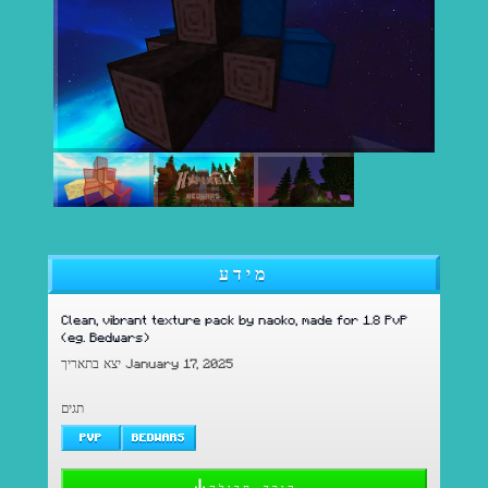
מידע
Clean, vibrant texture pack by naoko, made for 1.8 PvP
(eg. Bedwars)
יצא בתאריך January 17, 2025
תגים
PVP
BEDWARS
הורד חבילה