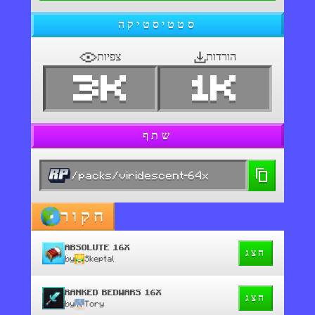
סטטיסטיקה
הורדות
צפיות
3K
1K
שתף
/packs/viridescent-64x
חקור
ABSOLUTE 16X
הצג
by
Skeptal
RANKED BEDWARS 16X
הצג
by
Tory