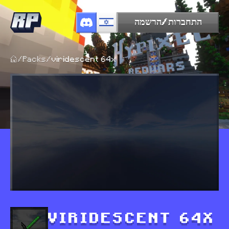
התחברות/הרשמה
/
Packs
/
viridescent 64x
VIRIDESCENT 64X