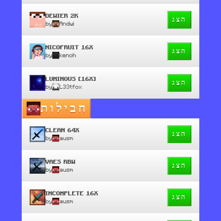
DEWIER 2K
הצג
by
Andwi
NICOFRUIT 16X
הצג
by
kenoh
LUMINOUS [16X]
הצג
by
L33tfox
חבילות
CLEAN 64X
הצג
by
ausm
VAES RBW
הצג
by
ausm
INCOMPLETE 16X
הצג
by
ausm