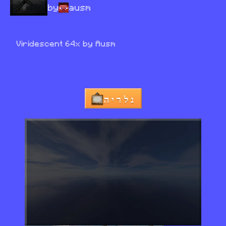
by
ausm
Viridescent 64x by Ausm
גלריה