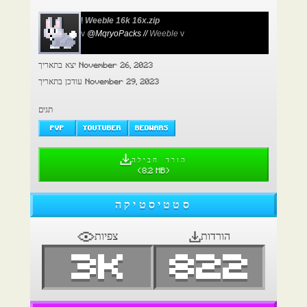
!
Weeble 16k 16x.zip
v
@MqryoPacks //
Weeble
v
יצא בתאריך November 26, 2023
עודכן בתאריך November 29, 2023
תגים
PVP
YOUTUBER
BEDWARS
הורד חבילה
(
8.2 MB
)
סטטיסטיקה
הורדות
צפיות
3K
822