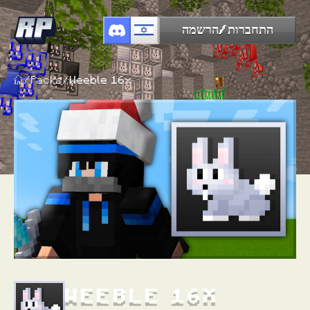
התחברות/הרשמה
/
Packs
/
Weeble 16x
WEEBLE 16X