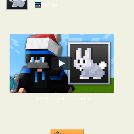
by
Mqryo