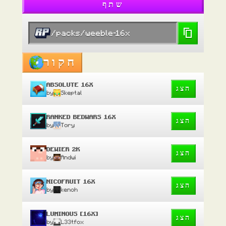
שתף
/packs/weeble-16x
חקור
ABSOLUTE 16X
הצג
by
Skeptal
RANKED BEDWARS 16X
הצג
by
Tory
DEWIER 2K
הצג
by
Andwi
NICOFRUIT 16X
הצג
by
kenoh
LUMINOUS [16X]
הצג
by
L33tfox