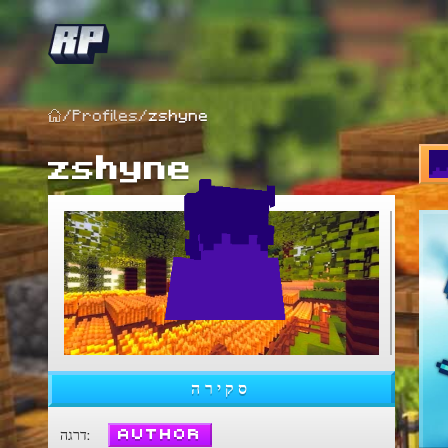
/
Profiles
/
zshyne
zshyne
סקירה
Author
:
דרגה