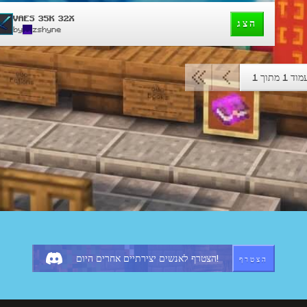
VAES 35K 32X
הצג
by
zshyne
וד 1 מתוך 1
הצטרף
הצטרף לאנשים יצירתיים אחרים היום!