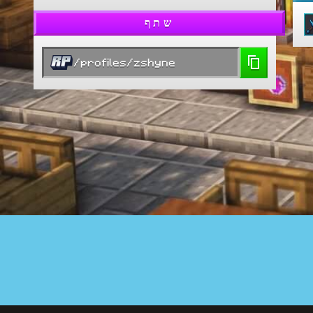
שתף
/profiles/zshyne