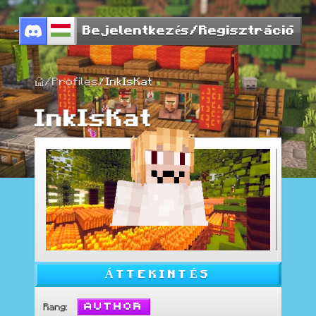
Bejelentkezés/Regisztráció
/
Profiles
/
InkIsKat
InkIsKat
ÁTTEKINTÉS
Author
Rang
: