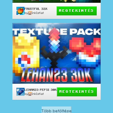
FRUITFUL 32X
MEGTEKINTÉS
by
InkIsKat
LEHAN23 PEPSI 30K
MEGTEKINTÉS
by
InkIsKat
Több betöltése