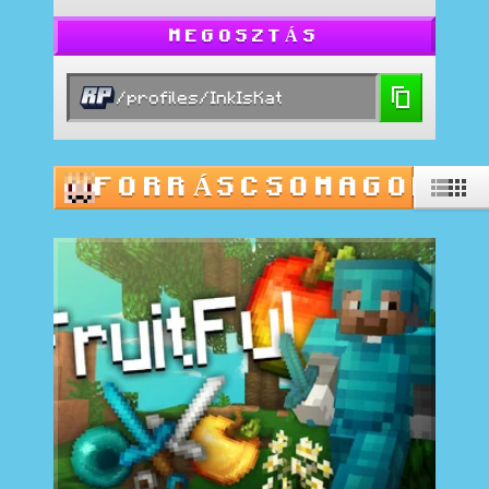
MEGOSZTÁS
/profiles/InkIsKat
FORRÁSCSOMAGOK