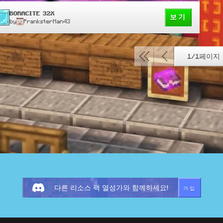
BORACITE 32X
보기
by
PranksterMan43
1/1페이지
가입
다른 리소스 팩 열성가와 함께하세요!