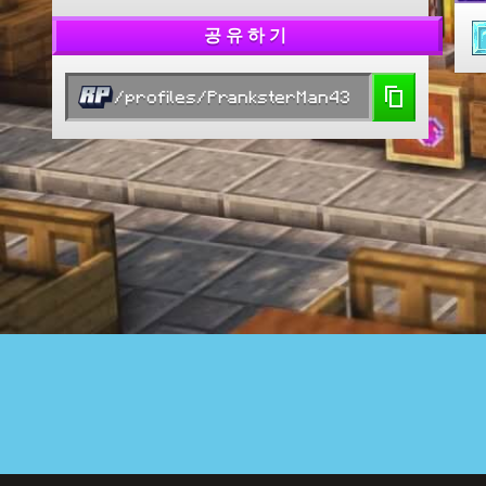
공유하기
/profiles/PranksterMan43