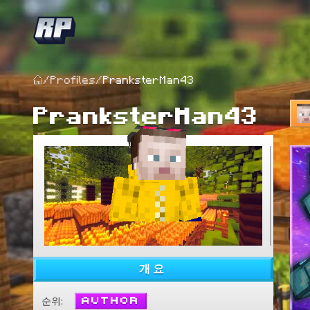
/
Profiles
/
PranksterMan43
PranksterMan43
개요
Author
순위
: