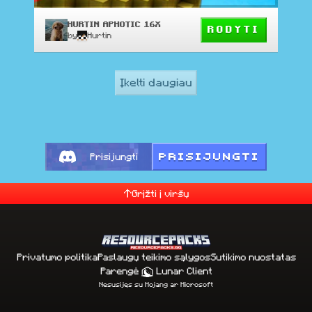
HURTIN APHOTIC 16X
RODYTI
by
Hurtin
Įkelti daugiau
PRISIJUNGTI
Prisijungti
Grįžti į viršų
Privatumo politika
Paslaugų teikimo sąlygos
Sutikimo nuostatas
Parengė
Lunar Client
Nesusijęs su Mojang ar Microsoft