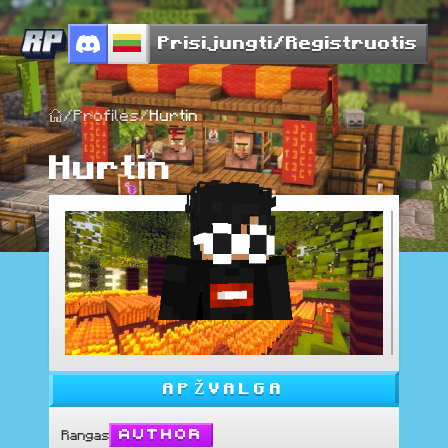
Prisijungti/Registruotis
/
Profiles
/
Hurtin
Hurtin
APŽVALGA
Author
Rangas
: