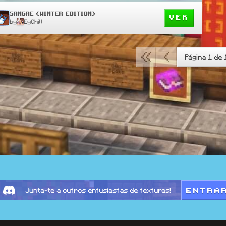
SANGRE (WINTER EDITION)
VER
by
EyChill
Página 1 de 
ENTRA
Junta-te a outros entusiastas de texturas!