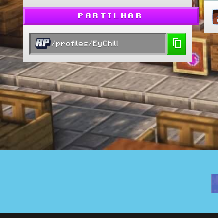
PARTILHAR
/profiles/EyChill