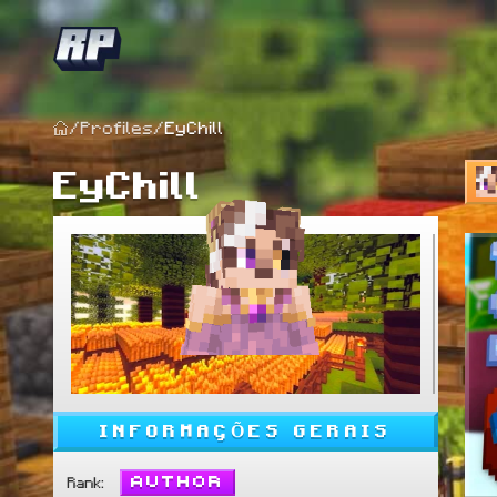
/
Profiles
/
EyChill
EyChill
INFORMAÇÕES GERAIS
Author
Rank
: