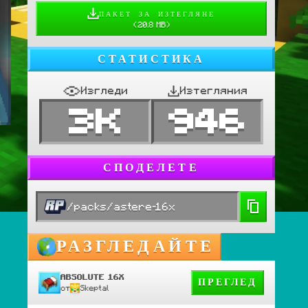
ПАКЕТ ЗА ИЗТЕГЛЯНЕ
(
20.8 MB
)
СТАТИСТИКА
Изгледи
Изтегляния
3K
946
СПОДЕЛЕТЕ
/packs/astere-16x
РАЗГЛЕДАЙТЕ
ABSOLUTE 16X
ПРЕГЛЕД
от
Skeptal