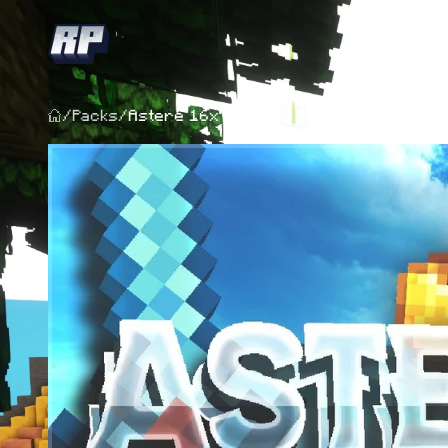
/
Packs
/
Astere 16x