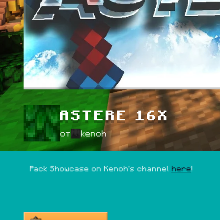
ASTERE 16X
от
kenoh
Pack Showcase on Kenoh's channel 
here
!