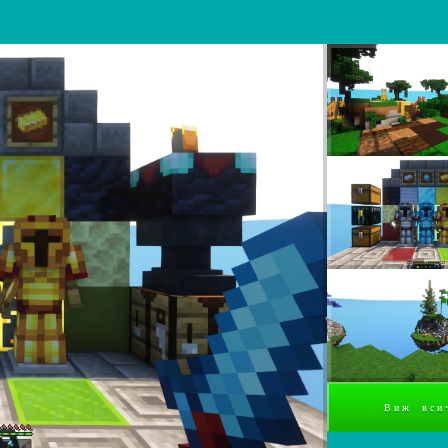
Виж вси