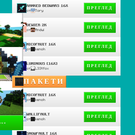
RANKED BEDWARS 16X
ПРЕГЛЕД
от
Tory
DEWIER 2K
ПРЕГЛЕД
от
Andwi
NICOFRUIT 16X
ПРЕГЛЕД
от
kenoh
LUMINOUS [16X]
ПРЕГЛЕД
от
L33tfox
ПАКЕТИ
NICOFRUIT 16X
ПРЕГЛЕД
от
kenoh
WALLIFAULT
ПРЕГЛЕД
от
kenoh
чки
SNOWFAULT 16X