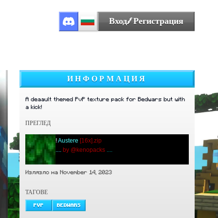
Вход/Регистрация
ИНФОРМАЦИЯ
A deaault themed PvP texture pack for Bedwars but with
a kick!
ПРЕГЛЕД
!
Austere
[16x].zip
....
by @kenopacks
....
Излязло на November 14, 2023
ТАГОВЕ
PVP
BEDWARS