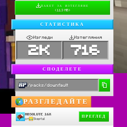
ПАКЕТ ЗА ИЗТЕГЛЯНЕ
(
11.3 MB
)
СТАТИСТИКА
Изгледи
Изтегляния
2K
716
СПОДЕЛЕТЕ
/packs/downfault
РАЗГЛЕДАЙТЕ
ABSOLUTE 16X
ПРЕГЛЕД
от
Skeptal