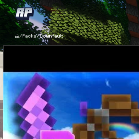
/
Packs
/
Downfault