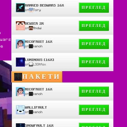
RANKED BEDWARS 16X
ПРЕГЛЕД
от
Tory
DEWIER 2K
ПРЕГЛЕД
от
Andwi
 
wars 
NICOFRUIT 16X
ПРЕГЛЕД
e 
от
kenoh
LUMINOUS [16X]
ПРЕГЛЕД
от
L33tfox
ПАКЕТИ
NICOFRUIT 16X
ПРЕГЛЕД
от
kenoh
WALLIFAULT
ПРЕГЛЕД
от
kenoh
SNOWFAULT 16X