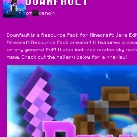
DOWNFAULT
от
kenoh
Downfault is a Resource Pack for Minecraft: Java Edi
Minecraft Resource Pack creator! It features a clea
or any general PvP! It also includes custom sky textu
game. Check out the gallery below for a preview!