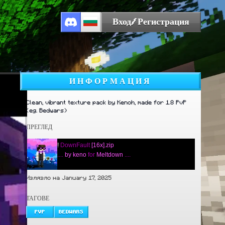
Вход/Регистрация
ИНФОРМАЦИЯ
Clean, vibrant texture pack by Kenoh, made for 1.8 PvP
(eg. Bedwars)
ПРЕГЛЕД
!
DownFault
[16x].zip
....
by keno
for
Meltdown
....
Излязло на January 17, 2025
ТАГОВЕ
PVP
BEDWARS