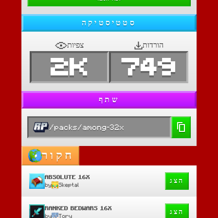
סטטיסטיקה
הורדות
צפיות
2K
749
שתף
/packs/among-32x
חקור
ABSOLUTE 16X
הצג
by
Skeptal
RANKED BEDWARS 16X
הצג
by
Tory