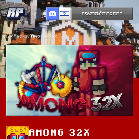
התחברות/הרשמה
/
Packs
/
Among 32x
AMONG 32X