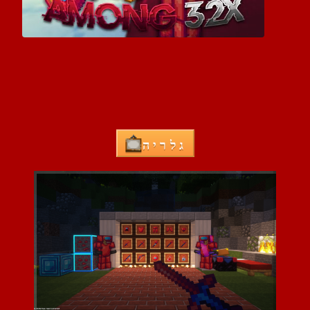
גלריה