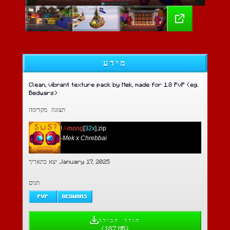
מידע
Clean, vibrant texture pack by Mek, made for 1.8 PvP (eg.
Bedwars)
תצוגה מקדימה
!
A
mong
[
32x
].zip
-
Mek x Chrebbai
יצא בתאריך January 17, 2025
תגים
PVP
BEDWARS
הורד חבילה
(
18.7 MB
)