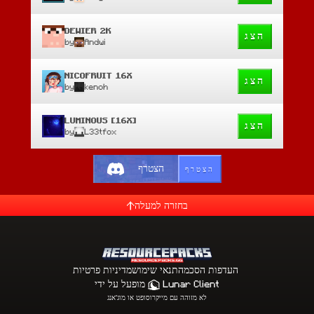
DEWIER 2K
הצג
by
Andwi
NICOFRUIT 16X
הצג
by
kenoh
LUMINOUS [16X]
הצג
by
L33tfox
הצטרף
הצטרף
בחזרה למעלה
העדפות הסכמה
תנאי שימוש
מדיניות פרטיות
Lunar Client
מופעל על ידי
לא מזוהה עם מייקרוסופט או מוג'אנג