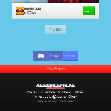
AMONG 32X
הצג
by
Mek
טען עוד
הצטרף
הצטרף
בחזרה למעלה
העדפות הסכמה
תנאי שימוש
מדיניות פרטיות
Lunar Client
מופעל על ידי
לא מזוהה עם מייקרוסופט או מוג'אנג